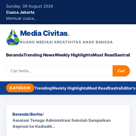
Sunday, 09 August 2026
Cuaca Jakarta
Memuat cuaca...
Media Civitas
.
RUANG MEDIASI KREATIVITAS ANAK BANGSA
Beranda
Trending News
Weekly Highlights
Must Read
Sastra
Edi
Search
Cari
KATEGORI
Trending
Weekly Highlights
Must Read
Sastra
Editor's
Beranda
/
Berita
/
Asosiasi Tenaga Administrasi Sekolah Sampaikan
Aspirasi ke Kadisdik…