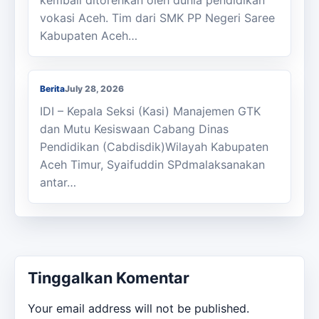
kembali ditorehkan oleh dunia pendidikan
vokasi Aceh. Tim dari SMK PP Negeri Saree
Kabupaten Aceh…
Kasi Cabdisdik Kabupaten Aceh Timur
Antar Tugas Kepala SMKN 1 Julok
Berita
July 28, 2026
IDI – Kepala Seksi (Kasi) Manajemen GTK
dan Mutu Kesiswaan Cabang Dinas
Pendidikan (Cabdisdik)Wilayah Kabupaten
Aceh Timur, Syaifuddin SPdmalaksanakan
antar…
Tinggalkan Komentar
Your email address will not be published.