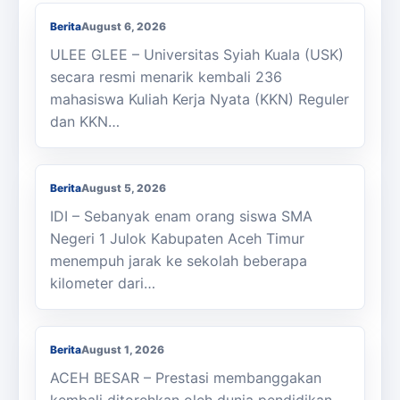
Berita
August 6, 2026
ULEE GLEE – Universitas Syiah Kuala (USK)
secara resmi menarik kembali 236
mahasiswa Kuliah Kerja Nyata (KKN) Reguler
dan KKN…
Berjalan Kaki ke Sekolah, Enam Siswa
SMAN 1 Julok Butuh Sepeda
Berita
August 5, 2026
IDI – Sebanyak enam orang siswa SMA
Negeri 1 Julok Kabupaten Aceh Timur
menempuh jarak ke sekolah beberapa
kilometer dari…
Membanggakan, Siswa SMK PPN Saree
Raih Juara LKS Nasional 2026
Berita
August 1, 2026
ACEH BESAR – Prestasi membanggakan