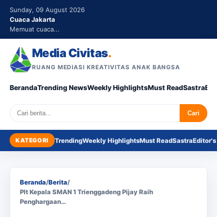
Sunday, 09 August 2026
Cuaca Jakarta
Memuat cuaca...
Media Civitas
.
RUANG MEDIASI KREATIVITAS ANAK BANGSA
Beranda
Trending News
Weekly Highlights
Must Read
Sastra
Edi
Search
Cari
KATEGORI
Trending
Weekly Highlights
Must Read
Sastra
Editor's
Beranda
/
Berita
/
Plt Kepala SMAN 1 Trienggadeng Pijay Raih
Penghargaan…