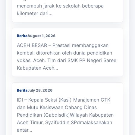
menempuh jarak ke sekolah beberapa
kilometer dari…
Membanggakan, Siswa SMK PPN Saree
Raih Juara LKS Nasional 2026
Berita
August 1, 2026
ACEH BESAR – Prestasi membanggakan
kembali ditorehkan oleh dunia pendidikan
vokasi Aceh. Tim dari SMK PP Negeri Saree
Kabupaten Aceh…
Kasi Cabdisdik Kabupaten Aceh Timur
Antar Tugas Kepala SMKN 1 Julok
Berita
July 28, 2026
IDI – Kepala Seksi (Kasi) Manajemen GTK
dan Mutu Kesiswaan Cabang Dinas
Pendidikan (Cabdisdik)Wilayah Kabupaten
Aceh Timur, Syaifuddin SPdmalaksanakan
antar…