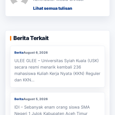
Lihat semua tulisan
KKN Usai, KOSI USK Apresiasi Dukungan
Berita Terkait
Masyarakat Bandar Dua
Berita
August 6, 2026
ULEE GLEE – Universitas Syiah Kuala (USK)
secara resmi menarik kembali 236
mahasiswa Kuliah Kerja Nyata (KKN) Reguler
dan KKN…
Berjalan Kaki ke Sekolah, Enam Siswa
SMAN 1 Julok Butuh Sepeda
Berita
August 5, 2026
IDI – Sebanyak enam orang siswa SMA
Negeri 1 Julok Kabupaten Aceh Timur