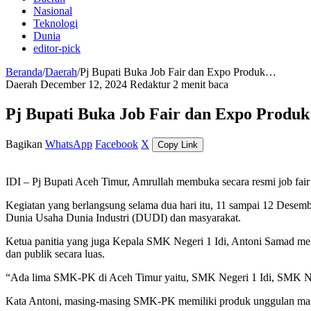
Nasional
Teknologi
Dunia
editor-pick
Beranda
/
Daerah
/
Pj Bupati Buka Job Fair dan Expo Produk…
Daerah
December 12, 2024
Redaktur
2 menit baca
Pj Bupati Buka Job Fair dan Expo Prod
Bagikan
WhatsApp
Facebook
X
Copy Link
IDI – Pj Bupati Aceh Timur, Amrullah membuka secara resmi job fai
Kegiatan yang berlangsung selama dua hari itu, 11 sampai 12 Desem
Dunia Usaha Dunia Industri (DUDI) dan masyarakat.
Ketua panitia yang juga Kepala SMK Negeri 1 Idi, Antoni Samad me
dan publik secara luas.
“Ada lima SMK-PK di Aceh Timur yaitu, SMK Negeri 1 Idi, SMK Ne
Kata Antoni, masing-masing SMK-PK memiliki produk unggulan mas