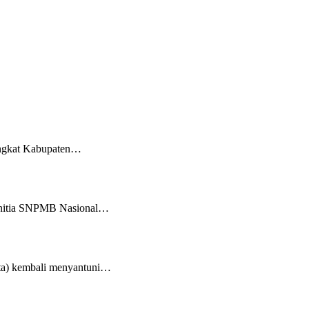
ingkat Kabupaten…
panitia SNPMB Nasional…
a) kembali menyantuni…