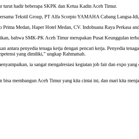
mur turut hadir beberapa SKPK dan Ketua Kadin Aceh Timur.
s Bersama Tekstil Group, PT Alfa Scorpio YAMAHA Cabang Langsa-Idi,
 Prima Medan, Haper Hotel Medan, CV. Indobuana Raya Perkasa and 
kan, bahwa SMK-PK Aceh Timur merupakan Pusat Keunggulan terbany
n antara penyedia tenaga kerja dengan pencari kerja. Penyedia tenaga
mpetensi yang dimiliki,” ungkap Rahmatsah.
enyampaikan, ia sangat mengalresiasi kegiatan job fair dan expo ya
 bisa membangun Aceh Timur yang kita cintai ini, dan mari kita menja