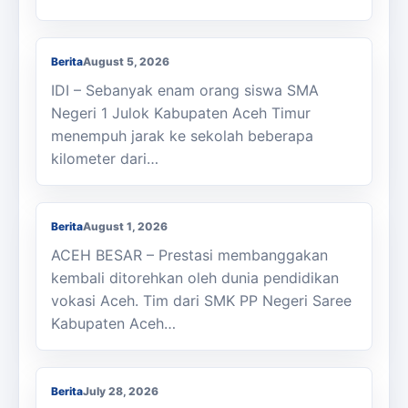
SMAN 1 Julok Butuh Sepeda
Berita
August 5, 2026
IDI – Sebanyak enam orang siswa SMA
Negeri 1 Julok Kabupaten Aceh Timur
menempuh jarak ke sekolah beberapa
kilometer dari…
Membanggakan, Siswa SMK PPN Saree
Raih Juara LKS Nasional 2026
Berita
August 1, 2026
ACEH BESAR – Prestasi membanggakan
kembali ditorehkan oleh dunia pendidikan
vokasi Aceh. Tim dari SMK PP Negeri Saree
Kabupaten Aceh…
Kasi Cabdisdik Kabupaten Aceh Timur
Antar Tugas Kepala SMKN 1 Julok
Berita
July 28, 2026