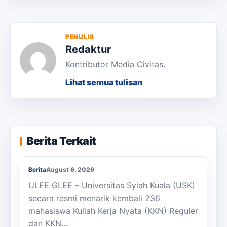
PENULIS
Redaktur
Kontributor Media Civitas.
Lihat semua tulisan
KKN Usai, KOSI USK Apresiasi Dukungan
Berita Terkait
Masyarakat Bandar Dua
Berita
August 6, 2026
ULEE GLEE – Universitas Syiah Kuala (USK)
secara resmi menarik kembali 236
mahasiswa Kuliah Kerja Nyata (KKN) Reguler
dan KKN…
Berjalan Kaki ke Sekolah, Enam Siswa