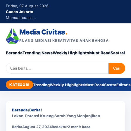
Friday, 07 August 2026
Cuaca Jakarta
Memuat cuaca...
Media Civitas
.
RUANG MEDIASI KREATIVITAS ANAK BANGSA
Beranda
Trending News
Weekly Highlights
Must Read
Sastra
Edi
Search
Cari
KATEGORI
Trending
Weekly Highlights
Must Read
Sastra
Editor's
Beranda
/
Berita
/
Lokan, Potensi Krueng Sarah Yang Menjanjikan
Berita
August 27, 2024
Redaktur
2 menit baca