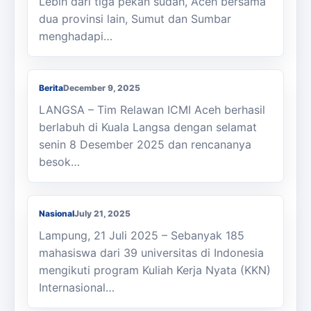
Lebih dari tiga pekan sudah, Aceh bersama
dua provinsi lain, Sumut dan Sumbar
menghadapi…
Bantuan dan Relawan ICMI Aceh Tiba di
Langsa Siap Menuju Aceh Tamiang
Berita
December 9, 2025
LANGSA – Tim Relawan ICMI Aceh berhasil
berlabuh di Kuala Langsa dengan selamat
Kuliah Kerja Nyata Internasional ISCE
senin 8 Desember 2025 dan rencananya
2025: 4 Mahasiswa USK Berpartisipasi
besok…
dalam Program Kolaboratif BKS-PTN Barat
di Lampung
Nasional
July 21, 2025
Lampung, 21 Juli 2025 – Sebanyak 185
mahasiswa dari 39 universitas di Indonesia
mengikuti program Kuliah Kerja Nyata (KKN)
Internasional…