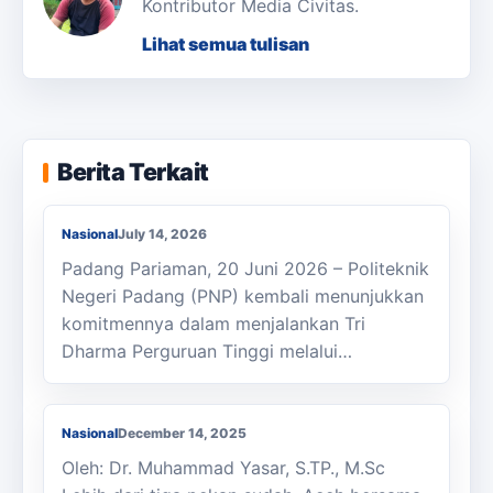
Kontributor Media Civitas.
Lihat semua tulisan
Workshop Perakitan Sistem Peringatan
Dini Banjir Berbasis Sensor Air Digelar di
Berita Terkait
SMKN 1 Sungai Limau
Nasional
July 14, 2026
Padang Pariaman, 20 Juni 2026 – Politeknik
Negeri Padang (PNP) kembali menunjukkan
komitmennya dalam menjalankan Tri
Dharma Perguruan Tinggi melalui…
Mengapa Aceh Mengharap Bantuan Luar
Negeri?
Nasional
December 14, 2025
Oleh: Dr. Muhammad Yasar, S.TP., M.Sc