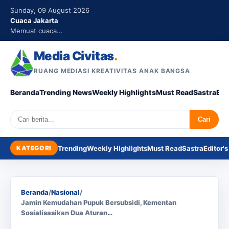
Sunday, 09 August 2026
Cuaca Jakarta
Memuat cuaca...
Media Civitas
.
RUANG MEDIASI KREATIVITAS ANAK BANGSA
Beranda
Trending News
Weekly Highlights
Must Read
Sastra
Edi
Search
Cari
KATEGORI
Trending
Weekly Highlights
Must Read
Sastra
Editor's
Beranda
/
Nasional
/
Jamin Kemudahan Pupuk Bersubsidi, Kementan
Sosialisasikan Dua Aturan…