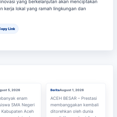
an inovasi yang berkelanjutan akan menciptakan
n kerja lokal yang ramah lingkungan dan
Copy Link
an Kaki ke
h, Enam Siswa
Membanggakan, Siswa
 Julok Butuh
SMK PPN Saree Raih
a
Juara LKS Nasional 2026
gust 5, 2026
Berita
August 1, 2026
Sebanyak enam
ACEH BESAR – Prestasi
siswa SMA Negeri
membanggakan kembali
k Kabupaten Aceh
ditorehkan oleh dunia