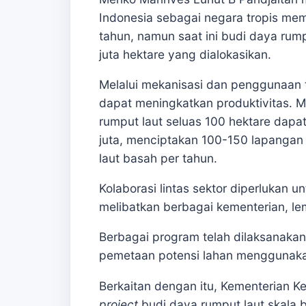
Indonesia sebagai negara tropis me
tahun, namun saat ini budi daya rum
juta hektare yang dialokasikan.
Melalui mekanisasi dan penggunaan t
dapat meningkatkan produktivitas. 
rumput laut seluas 100 hektare dap
juta, menciptakan 100-150 lapangan 
laut basah per tahun.
Kolaborasi lintas sektor diperlukan u
melibatkan berbagai kementerian, le
Berbagai program telah dilaksanakan,
pemetaan potensi lahan menggunakan s
Berkaitan dengan itu, Kementerian 
project
budi daya rumput laut skala b