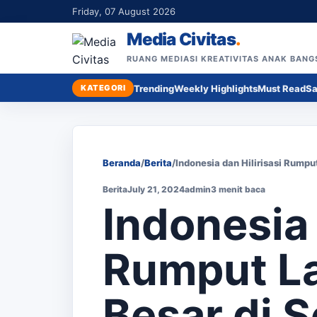
Friday, 07 August 2026
Media Civitas
.
RUANG MEDIASI KREATIVITAS ANAK BANG
KATEGORI
Trending
Weekly Highlights
Must Read
Sa
Beranda
/
Berita
/
Indonesia dan Hilirisasi Rumpu
Berita
July 21, 2024
admin
3 menit baca
Indonesia 
Rumput La
Besar di S