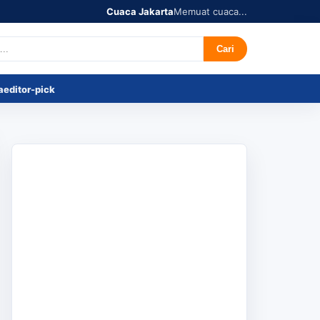
Cuaca Jakarta
Memuat cuaca...
r's Pick
Tentang
Cari
a
editor-pick