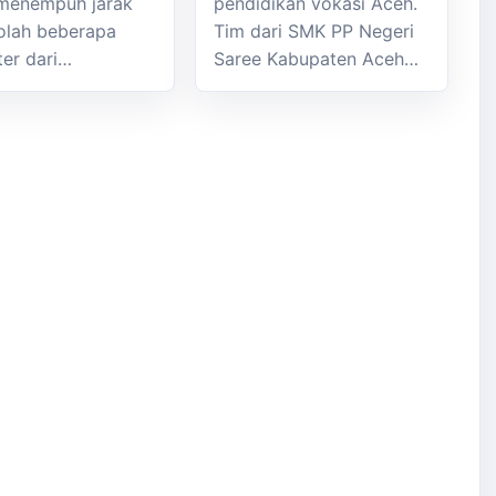
menempuh jarak
pendidikan vokasi Aceh.
olah beberapa
Tim dari SMK PP Negeri
ter dari…
Saree Kabupaten Aceh…