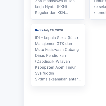
236 mahasiswa Kuliah
Timur 
Kasi Cabdisdik
Kerja Nyata (KKN)
ke sek
Kabupaten Aceh Timur
Reguler dan KKN…
kilome
Antar Tugas Kepala
SMKN 1 Julok
Berita
July 28, 2026
IDI – Kepala Seksi (Kasi)
Manajemen GTK dan
Mutu Kesiswaan Cabang
Dinas Pendidikan
(Cabdisdik)Wilayah
Kabupaten Aceh Timur,
Syaifuddin
SPdmalaksanakan antar…