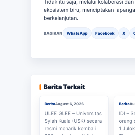
Tidak itu saja, melalui kolaborasi d
ekosistem biru, menciptakan lapanga
berkelanjutan.
BAGIKAN
WhatsApp
Facebook
X
Berjal
KKN Usai, KOSI USK
Sekola
Apresiasi Dukungan
SMAN 1
Berita Terkait
Masyarakat Bandar Dua
Seped
Berita
August 6, 2026
Berita
Au
ULEE GLEE – Universitas
IDI – 
Syiah Kuala (USK) secara
orang 
resmi menarik kembali
1 Julo