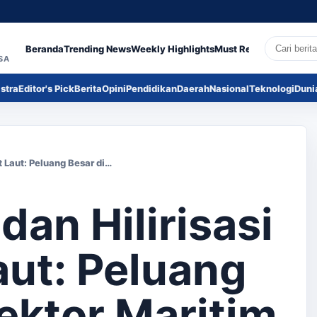
Search
Beranda
Trending News
Weekly Highlights
Must Read
Sastra
Edito
SA
stra
Editor's Pick
Berita
Opini
Pendidikan
Daerah
Nasional
Teknologi
Duni
t Laut: Peluang Besar di…
dan Hilirisasi
ut: Peluang
ektor Maritim