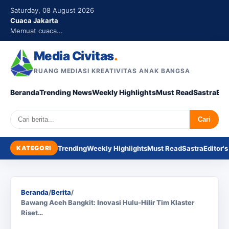
Saturday, 08 August 2026
Cuaca Jakarta
Memuat cuaca...
Media Civitas
.
RUANG MEDIASI KREATIVITAS ANAK BANGSA
Beranda
Trending News
Weekly Highlights
Must Read
Sastra
Edi
Search
Cari
KATEGORI
Trending
Weekly Highlights
Must Read
Sastra
Editor's
Beranda
/
Berita
/
Bawang Aceh Bangkit: Inovasi Hulu-Hilir Tim Klaster
Riset…