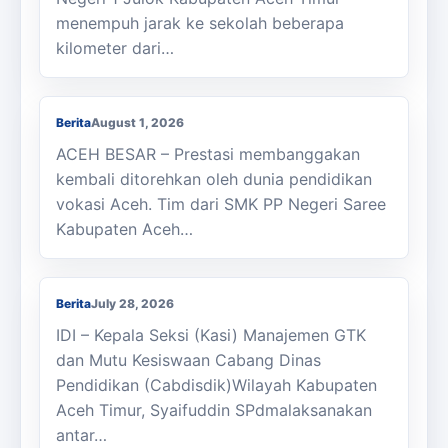
menempuh jarak ke sekolah beberapa
kilometer dari…
Membanggakan, Siswa SMK PPN Saree
Raih Juara LKS Nasional 2026
Berita
August 1, 2026
ACEH BESAR – Prestasi membanggakan
kembali ditorehkan oleh dunia pendidikan
vokasi Aceh. Tim dari SMK PP Negeri Saree
Kabupaten Aceh…
Kasi Cabdisdik Kabupaten Aceh Timur
Antar Tugas Kepala SMKN 1 Julok
Berita
July 28, 2026
IDI – Kepala Seksi (Kasi) Manajemen GTK
dan Mutu Kesiswaan Cabang Dinas
Pendidikan (Cabdisdik)Wilayah Kabupaten
Aceh Timur, Syaifuddin SPdmalaksanakan
antar…