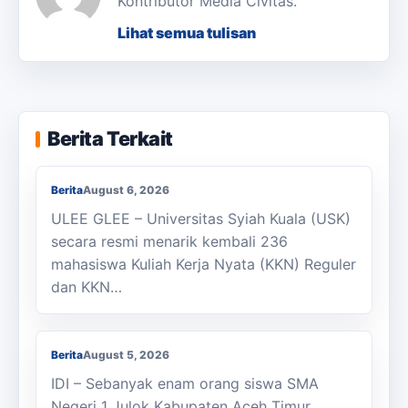
Kontributor Media Civitas.
Lihat semua tulisan
KKN Usai, KOSI USK Apresiasi Dukungan
Berita Terkait
Masyarakat Bandar Dua
Berita
August 6, 2026
ULEE GLEE – Universitas Syiah Kuala (USK)
secara resmi menarik kembali 236
mahasiswa Kuliah Kerja Nyata (KKN) Reguler
dan KKN…
Berjalan Kaki ke Sekolah, Enam Siswa
SMAN 1 Julok Butuh Sepeda
Berita
August 5, 2026
IDI – Sebanyak enam orang siswa SMA
Negeri 1 Julok Kabupaten Aceh Timur