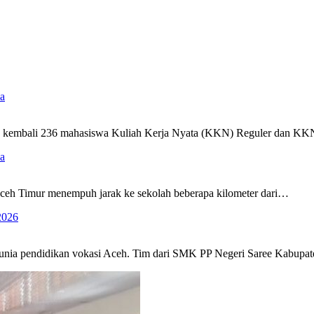
a
ik kembali 236 mahasiswa Kuliah Kerja Nyata (KKN) Reguler dan 
a
eh Timur menempuh jarak ke sekolah beberapa kilometer dari…
2026
nia pendidikan vokasi Aceh. Tim dari SMK PP Negeri Saree Kabup