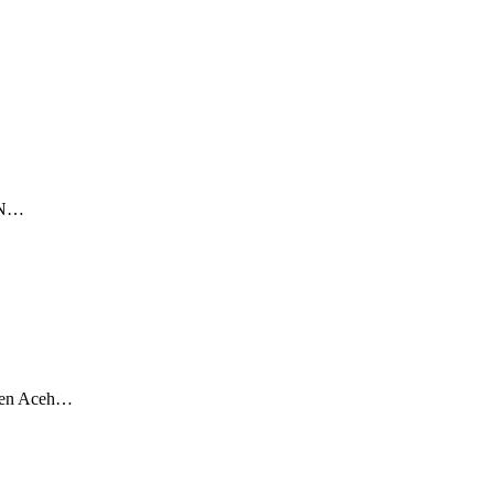
KKN…
aten Aceh…