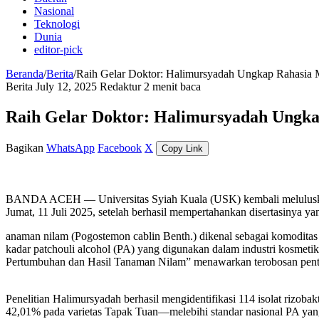
Nasional
Teknologi
Dunia
editor-pick
Beranda
/
Berita
/
Raih Gelar Doktor: Halimursyadah Ungkap Rahasia
Berita
July 12, 2025
Redaktur
2 menit baca
Raih Gelar Doktor: Halimursyadah Ungka
Bagikan
WhatsApp
Facebook
X
Copy Link
BANDA ACEH — Universitas Syiah Kuala (USK) kembali meluluskan 
Jumat, 11 Juli 2025, setelah berhasil mempertahankan disertasinya y
anaman nilam (Pogostemon cablin Benth.) dikenal sebagai komoditas
kadar patchouli alcohol (PA) yang digunakan dalam industri kosmetik
Pertumbuhan dan Hasil Tanaman Nilam” menawarkan terobosan penti
Penelitian Halimursyadah berhasil mengidentifikasi 114 isolat rizobak
42,01% pada varietas Tapak Tuan—melebihi standar nasional PA ya