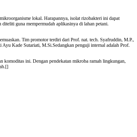
kroorganisme lokal. Harapannya, isolat rizobakteri ini dapat
kan diteliti guna mempermudah aplikasinya di lahan petani.
uaskan. Tim promotor terdiri dari Prof. nat. tech. Syafruddin, M.P.,
usti Ayu Kade Sutariati, M.Si.Sedangkan penguji internal adalah Prof.
kan komoditas ini. Dengan pendekatan mikroba ramah lingkungan,
ah.[]