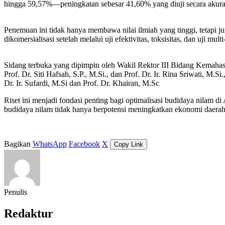
hingga 59,57%—peningkatan sebesar 41,60% yang diuji secara ak
Penemuan ini tidak hanya membawa nilai ilmiah yang tinggi, tetapi j
dikomersialisasi setelah melalui uji efektivitas, toksisitas, dan uji m
Sidang terbuka yang dipimpin oleh Wakil Rektor III Bidang Kemahasisw
Prof. Dr. Siti Hafsah, S.P., M.Si., dan Prof. Dr. Ir. Rina Sriwati, M.S
Dr. Ir. Sufardi, M.Si dan Prof. Dr. Khairan, M.Sc
Riset ini menjadi fondasi penting bagi optimalisasi budidaya nila
budidaya nilam tidak hanya berpotensi meningkatkan ekonomi daerah, 
Bagikan
WhatsApp
Facebook
X
Copy Link
Penulis
Redaktur