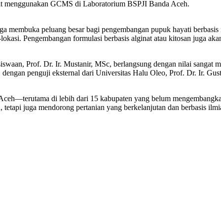
urat menggunakan GCMS di Laboratorium BSPJI Banda Aceh.
uga membuka peluang besar bagi pengembangan pupuk hayati berbasis mi
ulti-lokasi. Pengembangan formulasi berbasis alginat atau kitosan juga a
aan, Prof. Dr. Ir. Mustanir, MSc, berlangsung dengan nilai sangat mem
i., dengan penguji eksternal dari Universitas Halu Oleo, Prof. Dr. Ir. G
m di Aceh—terutama di lebih dari 15 kabupaten yang belum mengembang
tetapi juga mendorong pertanian yang berkelanjutan dan berbasis ilmi