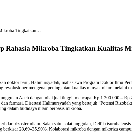
 Mikroba Tingkatkan…
p Rahasia Mikroba Tingkatkan Kualitas M
doktor baru, Halimursyadah, mahasiswa Program Doktor Ilmu Pertan
ang revolusioner mengenai peningkatan kualitas minyak nilam melalui m
 unggulan Aceh dengan nilai jual tinggi, mencapai Rp 1.200.000 – Rp 
 dan farmasi. Disertasi Halimursyadah yang bertajuk “Potensi Rizobakt
ng dalam budidaya nilam berbasis mikroba.
teri dari rizosfer nilam. Salah satu isolat unggulan, Delftia tsuruhate
ng berkisar 28,69–35,90%. Kolaborasi mikroba dengan mikoriza camp